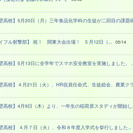
壁高校】5月20日（月）三年食品化学科の生徒が二回目の課題研.
イフル射撃部】 祝！ 関東大会出場！ ５月12日（...
05/14
壁高校】5月13日に全学年でスマホ安全教室を実施しました。 ..
壁高校】４月21日（火）、HR役員任命式、生徒総会、農業クラ.
壁高校】4月9日（木）より、一年生の稲荷原スタディが開始し..
壁高校】 ４月７日（火）、令和８年度入学式を挙行しました...