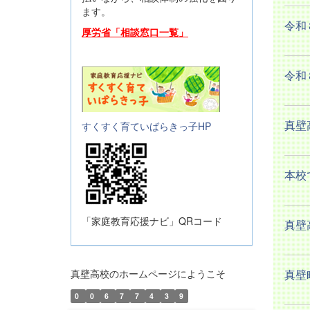
ます。
令和
厚労省「相談窓口一覧」
令和
真壁
すくすく育ていばらきっ子HP
本校
「家庭教育応援ナビ」QRコード
真壁
真壁高校のホームページにようこそ
真壁
0
0
6
7
7
4
3
9