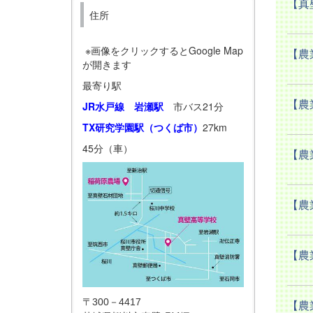
【真
住所
※画像をクリックするとGoogle Map
【農
が開きます
最寄り駅
【農
JR水戸線 岩瀬駅
市バス21分
TX研究学園駅（つくば市）
27km
45分（車）
【農
【農
【農
〒300－4417
【農