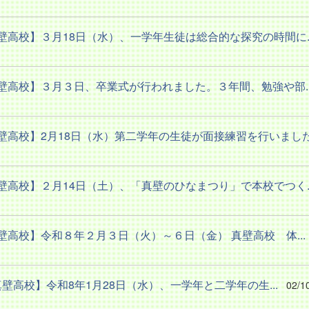
壁高校】３月18日（水）、一学年生徒は総合的な探究の時間に..
壁高校】３月３日、卒業式が行われました。３年間、勉強や部..
壁高校】2月18日（水）第二学年の生徒が面接練習を行いました.
壁高校】２月14日（土）、「真壁のひなまつり」で本校でつく..
壁高校】令和８年２月３日（火）～６日（金） 真壁高校 体...
壁高校】令和8年1月28日（水）、一学年と二学年の生...
02/1