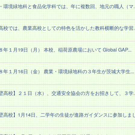
・環境緑地科と食品化学科では、年に複数回、地元の職人（マ..
高校では、農業高校としての特色を活かした教科横断的な学習..
年１月19日（月） 本校、稲荷原農場において Global GAP...
８年１月16日（金） 農業・環境緑地科の３年生が茨城大学生...
壁高校】２１日（水）、交通安全協会の方をお招きして、３学..
壁高校】1月14日、二学年の生徒が進路ガイダンスに参加しまし.