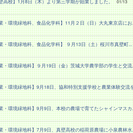
壁高校】1月8日（木）より第三学期が始業しました。
01/13
業・環境緑地科、食品化学科】11月２日（日）大丸東京店にお..
業・環境緑地科、食品化学科】 ９月13日（土）桜川市真壁町...
業・環境緑地科】９月19日（金）茨城大学農学部の学生と交流..
業・環境緑地科】9月18日、協和特別支援学校と農業体験交流を.
業・環境緑地科】9月9日、本校の農場で育てたシャインマスカ..
業・環境緑地科】7月9日、真壁高校の稲荷原農場に小泉農林水..