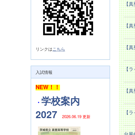
【真
【真
【真
リンクは
こちら
【ラ
入試情報
NEW！！
【真
学校案内
・
2027
【ラ
2026.06.19 更新
台風