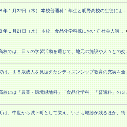
８年１月22日（木） 本校普通科１年生と明野高校の生徒によ...
８年１月21日（水） 本校、食品化学科棟において 社会人講...
高校では、日々の学習活動を通じて、地元の施設や人々との交..
では、１８歳成人を見据えたシティズンシップ教育の充実を全..
高校には「農業・環境緑地科」「食品化学科」「普通科」の３..
町は、中世から城下町として栄え、いまも城跡が残るほか、街..