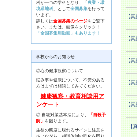
科が一つの学科となり、「
農業・環
境緑地科
」として
全国募集
を行って
います。
【真
詳しくは
全国募集のページ
をご覧下
さい。または、画像をクリック！
「全国募集用動画」もあります！
【真
学校からのお知らせ
【真
◎心の健康観察について
悩み事や健康について、不安のある
【真
方はまずは相談してみてください。
健康観察・教育相談用ア
ンケート
【真
◎ 自殺対策基本法により、
「自殺予
防」
を図ります。
【真
生徒の態度に現れるサインに注意を
払いながら、相談体制の強化を図り