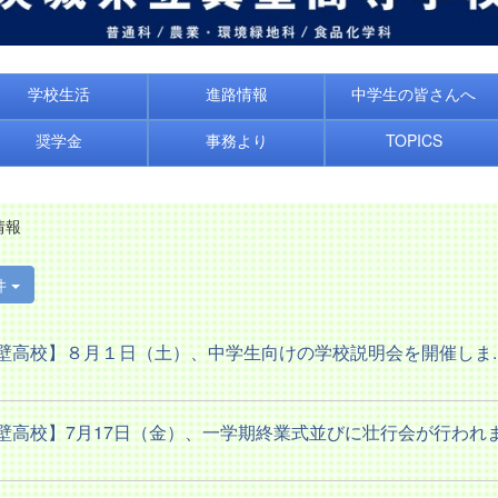
学校生活
進路情報
中学生の皆さんへ
奨学金
事務より
TOPICS
情報
件
壁高校】８月１日（土）、中学生向けの学校説明会を開催しま..
壁高校】7月17日（金）、一学期終業式並びに壮行会が行われま.