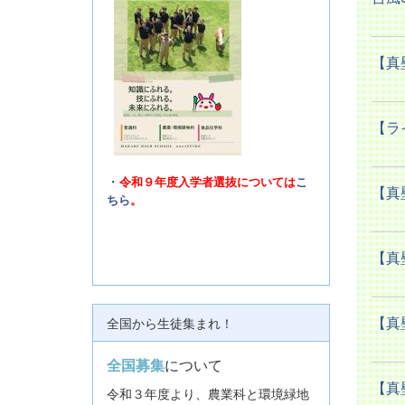
【真
【ラ
・
令和９年度入学者選抜については
こ
【真
ちら
。
【真
【真
全国から生徒集まれ！
全国募集
について
【真
令和３年度より、農業科と環境緑地