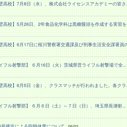
壁高校】7月8日（水）、株式会社ライセンスアカデミーの皆さ..
壁高校】5月26日、2年食品化学科は黒糖饅頭を作成する実習を..
壁高校】6月17日に桜川警察署交通課及び刑事生活安全課署員の.
イフル射撃部】 ６月16日（火）茨城県営ライフル射撃場で全...
壁高校】6月5日（金）、クラスマッチが行われました。各クラ..
イフル射撃部】 ６月６日（土）～７日（日）、埼玉県長瀞射...
6号接近による臨時休業について
06/02