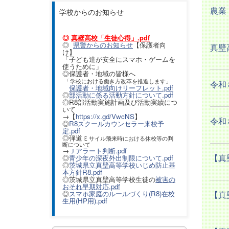
農業
学校からのお知らせ
◎
真壁高校「生徒心得」.pdf
◎
県警からのお知らせ
【保護者向
真壁
け】
「子ども達が安全にスマホ・ゲームを
使うために」
◎保護者・地域の皆様へ
「学校における働き方改革を推進します」
令和８
保護者・地域向けリーフレット.pdf
◎
部活動に係る活動方針について.pdf
◎R8部活動実施計画及び活動実績につ
いて
→【
https://x.gd/VwcNS
】
令和
◎
R8スクールカウンセラー来校予
定.pdf
◎弾道ミ
サイル飛来時における休校等の判
断について
→
Ｊアラート判断.pdf
【真
◎
青少年の深夜外出制限について.pdf
◎
茨城県立真壁高等学校いじめ防止基
本方針R8.pdf
◎茨城県立真壁高等学校生徒の
被害の
おそれ早期対応.pdf
◎
スマホ家庭のルールづくり(R8)在校
【真
生用(HP用).pdf