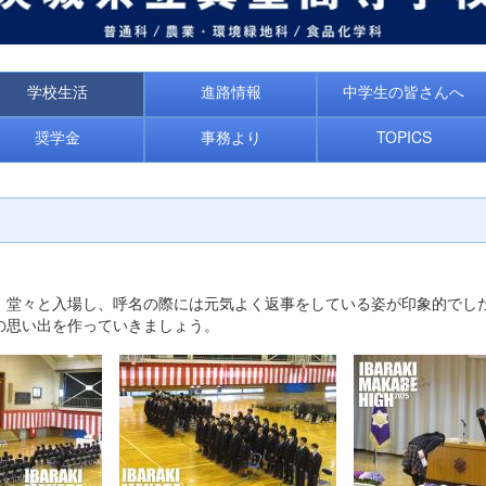
学校生活
進路情報
中学生の皆さんへ
奨学金
事務より
TOPICS
。堂々と入場し、呼名の際には元気よく返事をしている姿が印象的でし
の思い出を作っていきましょう。